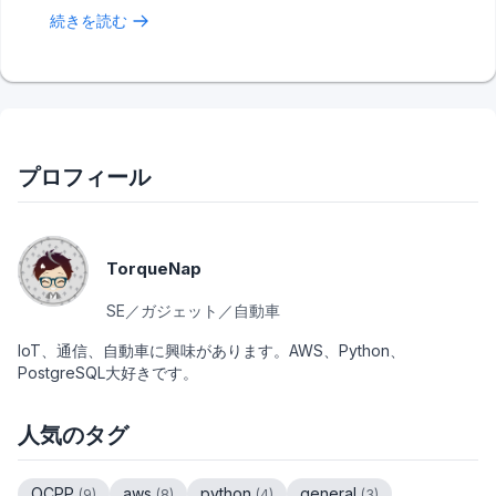
続きを読む
プロフィール
TorqueNap
SE／ガジェット／自動車
IoT、通信、自動車に興味があります。AWS、Python、
PostgreSQL大好きです。
人気のタグ
OCPP
aws
python
general
(
9
)
(
8
)
(
4
)
(
3
)