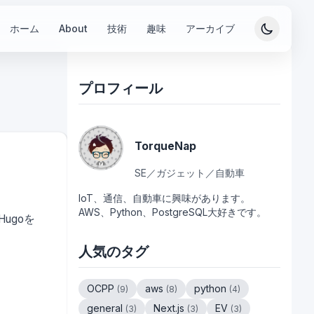
ホーム
About
技術
趣味
アーカイブ
プロフィール
TorqueNap
SE／ガジェット／自動車
IoT、通信、自動車に興味があります。
AWS、Python、PostgreSQL大好きです。
ugoを
人気のタグ
OCPP
aws
python
(
9
)
(
8
)
(
4
)
general
Next.js
EV
(
3
)
(
3
)
(
3
)