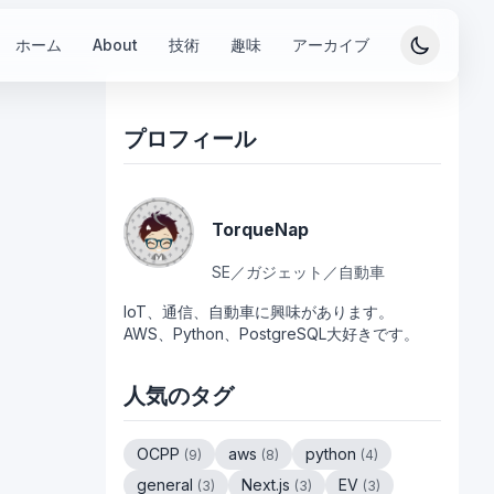
ホーム
About
技術
趣味
アーカイブ
プロフィール
TorqueNap
SE／ガジェット／自動車
IoT、通信、自動車に興味があります。
AWS、Python、PostgreSQL大好きです。
人気のタグ
OCPP
aws
python
(
9
)
(
8
)
(
4
)
general
Next.js
EV
(
3
)
(
3
)
(
3
)