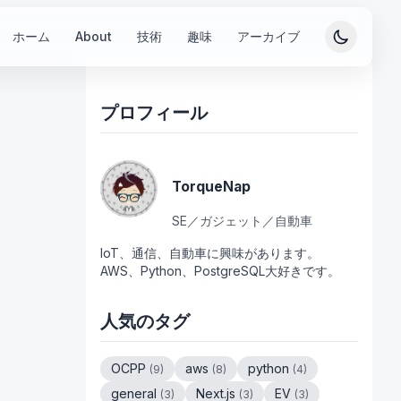
ホーム
About
技術
趣味
アーカイブ
プロフィール
TorqueNap
SE／ガジェット／自動車
IoT、通信、自動車に興味があります。
AWS、Python、PostgreSQL大好きです。
人気のタグ
OCPP
aws
python
(
9
)
(
8
)
(
4
)
general
Next.js
EV
(
3
)
(
3
)
(
3
)