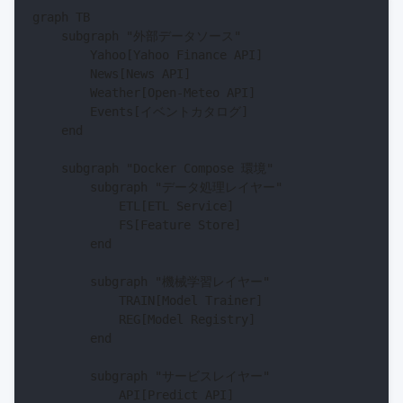
graph TB

    subgraph "外部データソース"

        Yahoo[Yahoo Finance API]

        News[News API]

        Weather[Open-Meteo API]

        Events[イベントカタログ]

    end

    subgraph "Docker Compose 環境"

        subgraph "データ処理レイヤー"

            ETL[ETL Service]

            FS[Feature Store]

        end

        subgraph "機械学習レイヤー"

            TRAIN[Model Trainer]

            REG[Model Registry]

        end

        subgraph "サービスレイヤー"

            API[Predict API]
