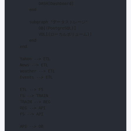
            DASH[Dashboard]

        end

        subgraph "データストレージ"

            DB[(PostgreSQL)]

            VOL[(ローカルボリューム)]

        end

    end

    Yahoo --> ETL

    News --> ETL

    Weather --> ETL

    Events --> ETL

    ETL --> FS

    FS --> TRAIN

    TRAIN --> REG

    REG --> API

    FS --> API

    API --> DB
