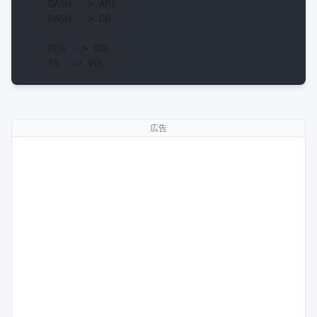
    DASH --> API

    DASH --> DB

    REG --> VOL

広告