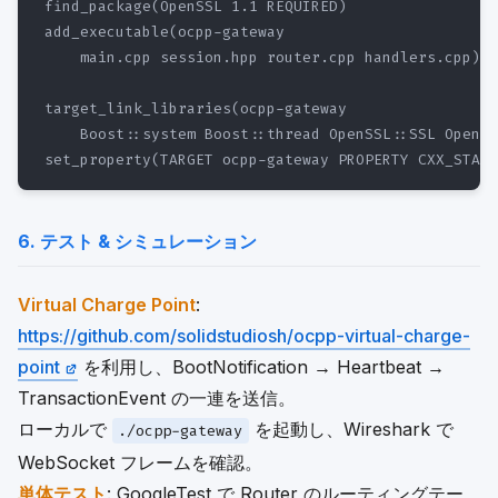
find_package(OpenSSL 1.1 REQUIRED)

add_executable(ocpp-gateway

    main.cpp session.hpp router.cpp handlers.cpp)

target_link_libraries(ocpp-gateway

    Boost::system Boost::thread OpenSSL::SSL OpenSS
6. テスト & シミュレーション
Virtual Charge Point
:
https://github.com/solidstudiosh/ocpp-virtual-charge-
point
を利用し、BootNotification → Heartbeat →
TransactionEvent の一連を送信。
ローカルで
を起動し、Wireshark で
./ocpp-gateway
WebSocket フレームを確認。
単体テスト
: GoogleTest で Router のルーティングテー