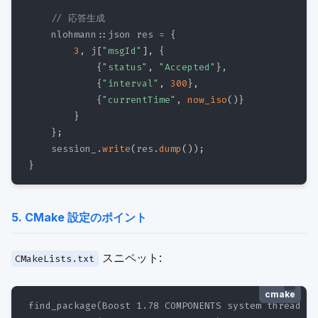
// 応答生成
    nlohmann
::
json res 
=
{
3
,
 j
[
"msgId"
]
,
{
{
"status"
,
"Accepted"
}
,
{
"interval"
,
300
}
,
{
"currentTime"
,
now_iso
(
)
}
}
}
;
    session_
.
write
(
res
.
dump
(
)
)
;
}
5. CMake 設定のポイント
スニペット:
CMakeLists.txt
cmake
find_package(Boost 1.78 COMPONENTS system thread RE