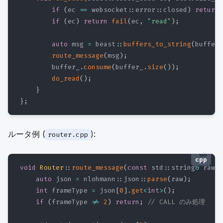
if
(
ec 
==
 websocket
::
error
::
closed
)
return
;
if
(
ec
)
return
fail
(
ec
,
"read"
)
;
auto
 msg 
=
 beast
::
buffers_to_string
(
buffer_
route_message
(
msg
)
;
        buffer_
.
consume
(
buffer_
.
size
(
)
)
;
do_read
(
)
;
}
}
;
ルータ例 (
):
router.cpp
cpp
void
Router
::
route_message
(
const
 std
::
string
&
 raw
)
auto
 json 
=
 nlohmann
::
json
::
parse
(
raw
)
;
int
 frameType 
=
 json
[
0
]
.
get
<
int
>
(
)
;
if
(
frameType 
!=
2
)
return
;
// CALL のみ処理