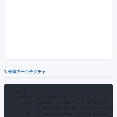
1. 全体アーキテクチャ
graph LR

    subgraph Edge Gateway C++17

        WS["WebSocket Listener"] --> RT["Router"]

        RT -->|BootNotification| H1["Boot Handler"]

        RT -->|TransactionEvent| H2["Tx Handler"]
