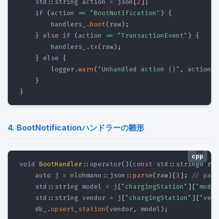
    std
::
string action 
=
 json
[
2
]
;
if
(
action 
==
"BootNotification"
)
{
        handlers_
.
boot
(
raw
)
;
}
else
if
(
action 
==
"TransactionEvent"
)
{
        handlers_
.
tx
(
raw
)
;
}
else
{
        logger
.
warn
(
"Unhandled action {}"
,
 action
)
;
}
}
4. BootNotificationハンドラーの雛形
cpp
void
BootHandler
::
operator
(
)
(
const
 std
::
string
&
 raw
auto
 j 
=
 nlohmann
::
json
::
parse
(
raw
)
[
3
]
;
// payl
    std
::
string model 
=
 j
[
"chargingStation"
]
[
"model
    std
::
string vendor 
=
 j
[
"chargingStation"
]
[
"vend
    db_
.
upsert_station
(
vendor
,
 model
)
;