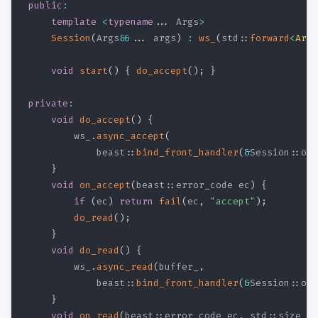
public
:
template
<
typename
.
.
.
 Args
>
Session
(
Args
&&
.
.
.
 args
)
:
ws_
(
std
::
forward
<
Args
void
start
(
)
{
do_accept
(
)
;
}
private
:
void
do_accept
(
)
{
        ws_
.
async_accept
(
            beast
::
bind_front_handler
(
&
Session
::
on_
}
void
on_accept
(
beast
::
error_code ec
)
{
if
(
ec
)
return
fail
(
ec
,
"accept"
)
;
do_read
(
)
;
}
void
do_read
(
)
{
        ws_
.
async_read
(
buffer_
,
            beast
::
bind_front_handler
(
&
Session
::
on_
}
void
on_read
(
beast
::
error_code ec
,
 std
::
size_t
)