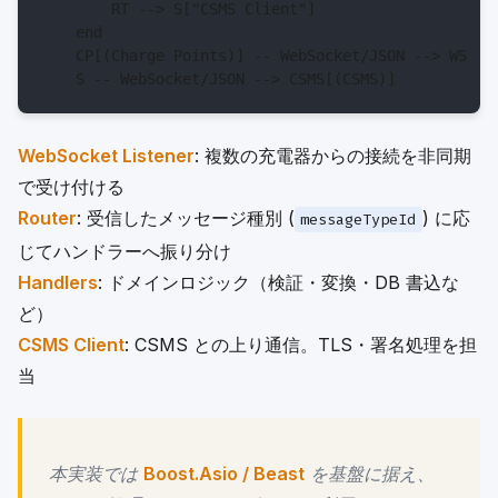
        RT --> S["CSMS Client"]

    end

    CP[(Charge Points)] -- WebSocket/JSON --> WS

WebSocket Listener
: 複数の充電器からの接続を非同期
で受け付ける
Router
: 受信したメッセージ種別 (
) に応
messageTypeId
じてハンドラーへ振り分け
Handlers
: ドメインロジック（検証・変換・DB 書込な
ど）
CSMS Client
: CSMS との上り通信。TLS・署名処理を担
当
本実装では
Boost.Asio / Beast
を基盤に据え、