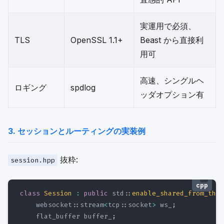
実運用で必須、
TLS
OpenSSL 1.1+
Beast から直接利
用可
高速、シングルヘ
ロギング
spdlog
ッダオプション有
3. セッションとルーティングの実装例
抜粋:
session.hpp
cpp
class
Session
:
public
 std
::
enable_shared_from_this
    websocket
::
stream
<
tcp
::
socket
>
 ws_
;
    flat_buffer buffer_
;