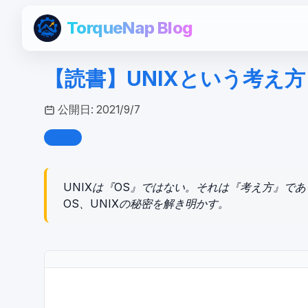
TorqueNap Blog
【読書】UNIXという考え
公開日:
2021/9/7
book
UNIXは『OS』ではない。それは『考え方』で
OS、UNIXの秘密を解き明かす。