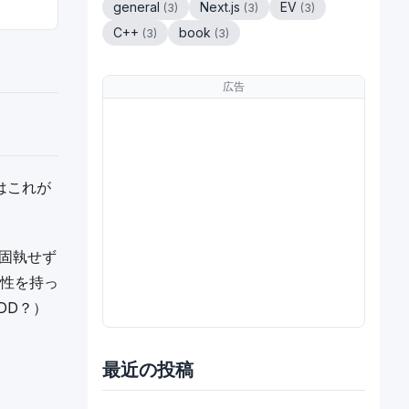
general
Next.js
EV
(
3
)
(
3
)
(
3
)
C++
book
(
3
)
(
3
)
広告
はこれが
固執せず
性を持っ
DD？）
最近の投稿