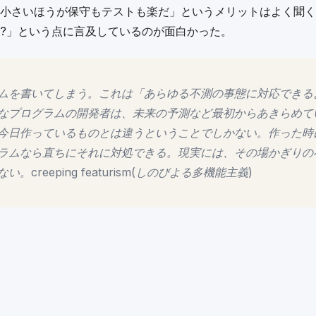
小さいほうが保守もテストも楽だ」というメリットはよく聞く
?」という点に言及しているのが面白かった。
ムを書いてしまう。これは「あらゆる不測の事態に対応できる
なプログラムの開発者は、未来の予測など最初からあきらめて
今日作っているものとは違うということでしかない。作った時
ラムなら直ちにそれに対処できる。現実には、その場かぎりの
eeping featurism(しのびよる多機能主義)