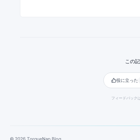
この記
役に立った
フィードバック
©
2026
TorqueNap Blog