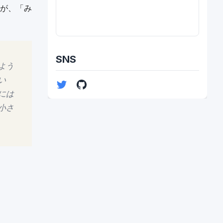
が、「み
SNS
よう
い
には
小さ