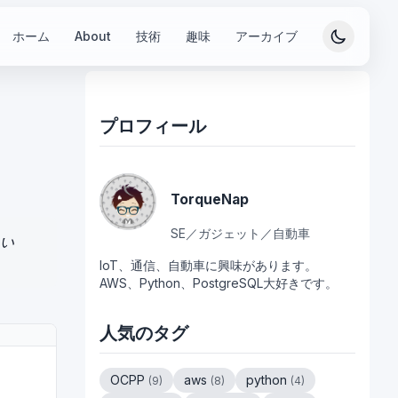
ホーム
About
技術
趣味
アーカイブ
プロフィール
TorqueNap
SE／ガジェット／自動車
しい
IoT、通信、自動車に興味があります。
AWS、Python、PostgreSQL大好きです。
人気のタグ
OCPP
aws
python
(
9
)
(
8
)
(
4
)