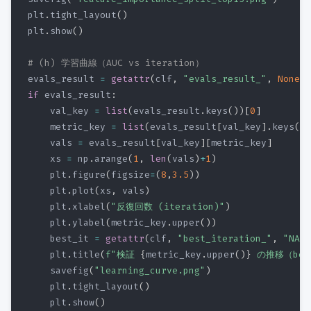
plt
.
tight_layout
(
)
plt
.
show
(
)
# (h) 学習曲線（AUC vs iteration）
evals_result 
=
getattr
(
clf
,
"evals_result_"
,
None
)
if
 evals_result
:
    val_key 
=
list
(
evals_result
.
keys
(
)
)
[
0
]
# 
    metric_key 
=
list
(
evals_result
[
val_key
]
.
keys
(
)
)
    vals 
=
 evals_result
[
val_key
]
[
metric_key
]
    xs 
=
 np
.
arange
(
1
,
len
(
vals
)
+
1
)
    plt
.
figure
(
figsize
=
(
8
,
3.5
)
)
    plt
.
plot
(
xs
,
 vals
)
    plt
.
xlabel
(
"反復回数 (iteration)"
)
    plt
.
ylabel
(
metric_key
.
upper
(
)
)
    best_it 
=
getattr
(
clf
,
"best_iteration_"
,
"NA"
)
    plt
.
title
(
f"検証 
{
metric_key
.
upper
(
)
}
 の推移（best
    savefig
(
"learning_curve.png"
)
    plt
.
tight_layout
(
)
    plt
.
show
(
)