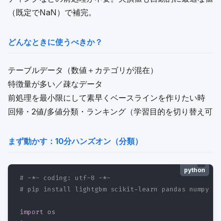
（既定でNaN）で補完。
どんなときに使うべきか？
テーブルデータ（数値＋カテゴリが混在）
特徴量が多い／疎なデータ
前処理を最小限にして素早くベースラインを作りたい時
回帰・2値/多値分類・ランキング（学習目的を切り替え可
まず動かす：10分ハンズオン（分類）
python
# -*- coding: utf-8 -*-
# pip install lightgbm scikit-learn pandas numpy ma
import