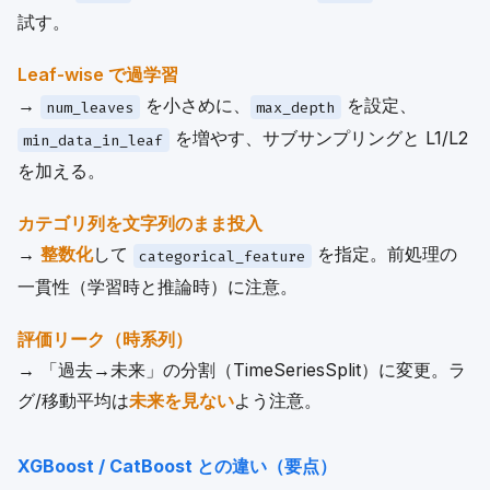
試す。
Leaf-wise で過学習
→
を小さめに、
を設定、
num_leaves
max_depth
を増やす、サブサンプリングと L1/L2
min_data_in_leaf
を加える。
カテゴリ列を文字列のまま投入
→
整数化
して
を指定。前処理の
categorical_feature
一貫性（学習時と推論時）に注意。
評価リーク（時系列）
→ 「過去→未来」の分割（TimeSeriesSplit）に変更。ラ
グ/移動平均は
未来を見ない
よう注意。
XGBoost / CatBoost との違い（要点）