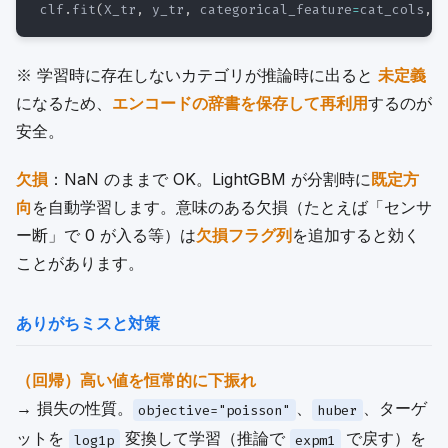
clf
.
fit
(
X_tr
,
 y_tr
,
 categorical_feature
=
cat_cols
,
.
※ 学習時に存在しないカテゴリが推論時に出ると
未定義
になるため、
エンコードの辞書を保存して再利用
するのが
安全。
欠損
：NaN のままで OK。LightGBM が分割時に
既定方
向
を自動学習します。意味のある欠損（たとえば「センサ
ー断」で 0 が入る等）は
欠損フラグ列
を追加すると効く
ことがあります。
ありがちミスと対策
（回帰）高い値を恒常的に下振れ
→ 損失の性質。
、
、ターゲ
objective="poisson"
huber
ットを
変換して学習（推論で
で戻す）を
log1p
expm1