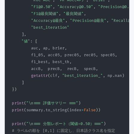
"F1@0.50"
,
"Accuracy@0.50"
,
"Precision@0.50
"F1@最良閾値"
,
"最良閾値"
,
"Accuracy@最良"
,
"Precision@最良"
,
"Recall@
"best_iteration"
]
,
"値"
:
[
        auc
,
 ap
,
 brier
,
        f1_05
,
 acc05
,
 prec05
,
 rec05
,
 spec05
,
        f1_best
,
 best_th
,
        accB
,
  precB
,
  recB
,
  specB
,
getattr
(
clf
,
"best_iteration_"
,
 np
.
nan
)
]
}
)
print
(
"\n=== 評価サマリー ==="
)
print
(
summary
.
to_string
(
index
=
False
)
)
print
(
"\n=== 分類レポート（閾値=0.50）==="
)
# ラベルの順を [0,1] に固定し、日本語クラス名を指定