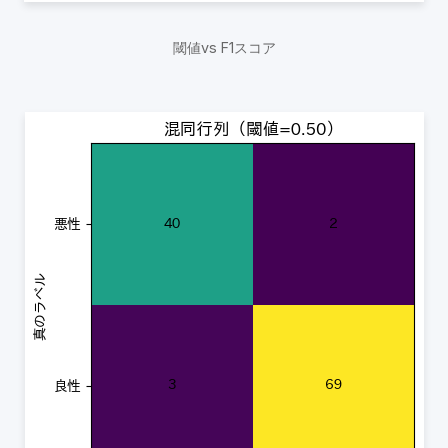
閾値vs F1スコア