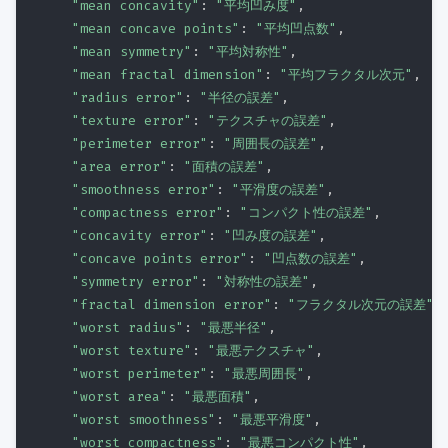
"mean concavity"
:
"平均凹み度"
,
"mean concave points"
:
"平均凹点数"
,
"mean symmetry"
:
"平均対称性"
,
"mean fractal dimension"
:
"平均フラクタル次元"
,
"radius error"
:
"半径の誤差"
,
"texture error"
:
"テクスチャの誤差"
,
"perimeter error"
:
"周囲長の誤差"
,
"area error"
:
"面積の誤差"
,
"smoothness error"
:
"平滑度の誤差"
,
"compactness error"
:
"コンパクト性の誤差"
,
"concavity error"
:
"凹み度の誤差"
,
"concave points error"
:
"凹点数の誤差"
,
"symmetry error"
:
"対称性の誤差"
,
"fractal dimension error"
:
"フラクタル次元の誤差"
,
"worst radius"
:
"最悪半径"
,
"worst texture"
:
"最悪テクスチャ"
,
"worst perimeter"
:
"最悪周囲長"
,
"worst area"
:
"最悪面積"
,
"worst smoothness"
:
"最悪平滑度"
,
"worst compactness"
:
"最悪コンパクト性"
,