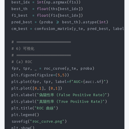
best_idx 
=
int
(
np
.
argmax
(
f1s
)
)
best_th  
=
float
(
ths
[
best_idx
]
)
f1_best  
=
float
(
f1s
[
best_idx
]
)
pred_best 
=
(
proba 
>=
 best_th
)
.
astype
(
int
)
cm_best 
=
 confusion_matrix
(
y_te
,
 pred_best
,
 labels
=
# ========================
# 6) 可視化
# ========================
# (a) ROC
fpr
,
 tpr
,
 _ 
=
 roc_curve
(
y_te
,
 proba
)
plt
.
figure
(
figsize
=
(
5
,
5
)
)
plt
.
plot
(
fpr
,
 tpr
,
 label
=
f"AUC=
{
auc
:
.4f
}
"
)
plt
.
plot
(
[
0
,
1
]
,
[
0
,
1
]
)
plt
.
xlabel
(
"偽陽性率 (False Positive Rate)"
)
plt
.
ylabel
(
"真陽性率 (True Positive Rate)"
)
plt
.
title
(
"ROC 曲線"
)
plt
.
legend
(
)
savefig
(
"roc_curve.png"
)
plt
.
show
(
)