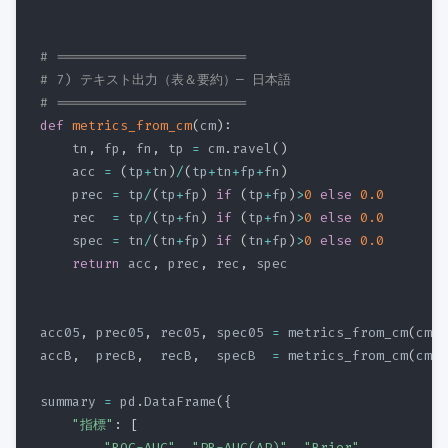
# ========================
# 7) テキスト出力（表＆要約）— 日本語
# ========================
def
metrics_from_cm
(
cm
)
:
    tn
,
 fp
,
 fn
,
 tp 
=
 cm
.
ravel
(
)
    acc 
=
(
tp
+
tn
)
/
(
tp
+
tn
+
fp
+
fn
)
    prec 
=
 tp
/
(
tp
+
fp
)
if
(
tp
+
fp
)
>
0
else
0.0
    rec  
=
 tp
/
(
tp
+
fn
)
if
(
tp
+
fn
)
>
0
else
0.0
    spec 
=
 tn
/
(
tn
+
fp
)
if
(
tn
+
fp
)
>
0
else
0.0
return
 acc
,
 prec
,
 rec
,
 spec

acc05
,
 prec05
,
 rec05
,
 spec05 
=
 metrics_from_cm
(
cm_0
accB
,
  precB
,
  recB
,
  specB  
=
 metrics_from_cm
(
cm_b
summary 
=
 pd
.
DataFrame
(
{
"指標"
:
[
"ROC-AUC"
,
"PR-AUC(AP)"
,
"Brier"
,