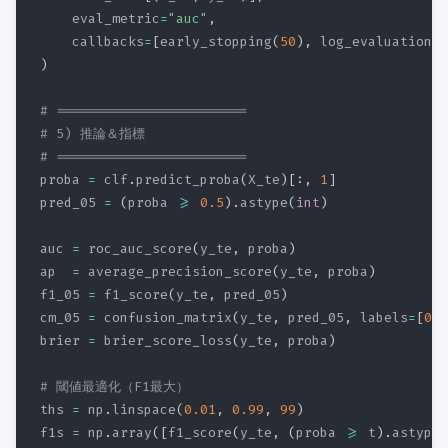
    eval_metric
=
"auc"
,
    callbacks
=
[
early_stopping
(
50
)
,
 log_evaluation
(
1
)
# ========================
# 5) 推論＆指標
# ========================
proba 
=
 clf
.
predict_proba
(
X_te
)
[
:
,
1
]
pred_05 
=
(
proba 
>=
0.5
)
.
astype
(
int
)
auc 
=
 roc_auc_score
(
y_te
,
 proba
)
ap  
=
 average_precision_score
(
y_te
,
 proba
)
f1_05 
=
 f1_score
(
y_te
,
 pred_05
)
cm_05 
=
 confusion_matrix
(
y_te
,
 pred_05
,
 labels
=
[
0
,
1
brier 
=
 brier_score_loss
(
y_te
,
 proba
)
# 閾値最適化（F1最大）
ths 
=
 np
.
linspace
(
0.01
,
0.99
,
99
)
f1s 
=
 np
.
array
(
[
f1_score
(
y_te
,
(
proba 
>=
 t
)
.
astype
(