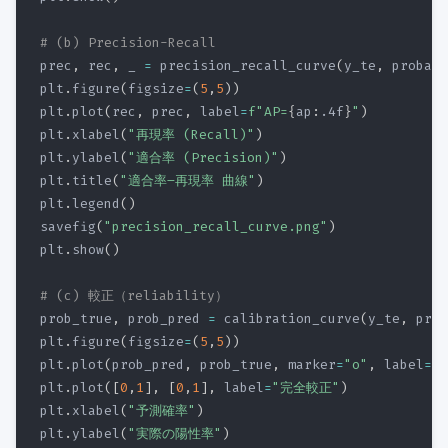
# (b) Precision-Recall
prec
,
 rec
,
 _ 
=
 precision_recall_curve
(
y_te
,
 proba
)
plt
.
figure
(
figsize
=
(
5
,
5
)
)
plt
.
plot
(
rec
,
 prec
,
 label
=
f"AP=
{
ap
:
.4f
}
"
)
plt
.
xlabel
(
"再現率 (Recall)"
)
plt
.
ylabel
(
"適合率 (Precision)"
)
plt
.
title
(
"適合率–再現率 曲線"
)
plt
.
legend
(
)
savefig
(
"precision_recall_curve.png"
)
plt
.
show
(
)
# (c) 較正（reliability）
prob_true
,
 prob_pred 
=
 calibration_curve
(
y_te
,
 prob
plt
.
figure
(
figsize
=
(
5
,
5
)
)
plt
.
plot
(
prob_pred
,
 prob_true
,
 marker
=
"o"
,
 label
=
"
plt
.
plot
(
[
0
,
1
]
,
[
0
,
1
]
,
 label
=
"完全較正"
)
plt
.
xlabel
(
"予測確率"
)
plt
.
ylabel
(
"実際の陽性率"
)