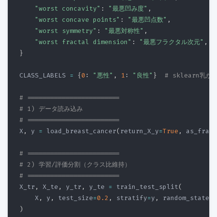
"worst concavity"
:
"最悪凹み度"
,
"worst concave points"
:
"最悪凹点数"
,
"worst symmetry"
:
"最悪対称性"
,
"worst fractal dimension"
:
"最悪フラクタル次元"
,
}
CLASS_LABELS 
=
{
0
:
"悪性"
,
1
:
"良性"
}
# sklearn乳が
# ========================
# 1) データ読み込み
# ========================
X
,
 y 
=
 load_breast_cancer
(
return_X_y
=
True
,
 as_frame
# ========================
# 2) 学習/評価分割（クラス比維持）
# ========================
X_tr
,
 X_te
,
 y_tr
,
 y_te 
=
 train_test_split
(
    X
,
 y
,
 test_size
=
0.2
,
 stratify
=
y
,
 random_state
=
4
)