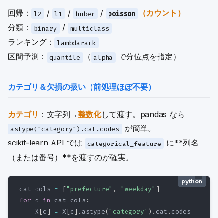
回帰：
/
/
/
（カウント）
l2
l1
huber
poisson
分類：
/
binary
multiclass
ランキング：
lambdarank
区間予測：
（
で分位点を指定）
quantile
alpha
カテゴリ＆欠損の扱い（前処理ほぼ不要）
カテゴリ
：文字列→
整数化
して渡す。pandas なら
が簡単。
astype("category").cat.codes
scikit-learn API では
に**列名
categorical_feature
（または番号）**を渡すのが確実。
python
cat_cols 
=
[
"prefecture"
,
"weekday"
]
for
 c 
in
 cat_cols
:
    X
[
c
]
=
 X
[
c
]
.
astype
(
"category"
)
.
cat
.
codes
