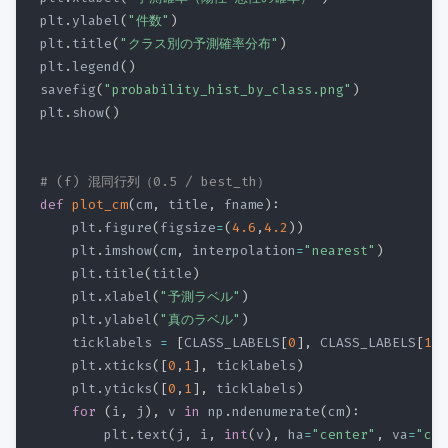
plt
.
ylabel
(
"件数"
)
plt
.
title
(
"クラス別の予測確率分布"
)
plt
.
legend
(
)
savefig
(
"probability_hist_by_class.png"
)
plt
.
show
(
)
# (f) 混同行列（0.5 / best_th）
def
plot_cm
(
cm
,
 title
,
 fname
)
:
    plt
.
figure
(
figsize
=
(
4.6
,
4.2
)
)
    plt
.
imshow
(
cm
,
 interpolation
=
"nearest"
)
    plt
.
title
(
title
)
    plt
.
xlabel
(
"予測ラベル"
)
    plt
.
ylabel
(
"真のラベル"
)
    ticklabels 
=
[
CLASS_LABELS
[
0
]
,
 CLASS_LABELS
[
1
]
]
    plt
.
xticks
(
[
0
,
1
]
,
 ticklabels
)
    plt
.
yticks
(
[
0
,
1
]
,
 ticklabels
)
for
(
i
,
 j
)
,
 v 
in
 np
.
ndenumerate
(
cm
)
:
        plt
.
text
(
j
,
 i
,
int
(
v
)
,
 ha
=
"center"
,
 va
=
"cen