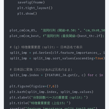
    savefig
(
fname
)
    plt
.
tight_layout
(
)
    plt
.
show
(
)
plot_cm
(
cm_05
,
"混同行列（閾値=0.50）"
,
"cm_thr0_50.p
plot_cm
(
cm_best
,
f"混同行列（最良閾値=
{
best_th
:
.2f
}
）"
# (g) 特徴量重要度（split）— 日本語名で表示
split_imp 
=
 pd
.
Series
(
clf
.
feature_importances_
,
 ind
split_imp 
=
 split_imp
.
sort_values
(
ascending
=
True
)
.
t
# 日本語に変換（欠けがあれば元名のまま）
split_imp
.
index 
=
[
FEATURE_JA
.
get
(
c
,
 c
)
for
 c 
in
 sp
plt
.
figure
(
figsize
=
(
7
,
6
)
)
plt
.
barh
(
split_imp
.
index
,
 split_imp
.
values
)
plt
.
xlabel
(
"分割回数ベースの重要度（split）"
)
plt
.
title
(
"特徴量重要度（上位15）"
)
savefig
(
"feature_importance_split_top15.png"
)