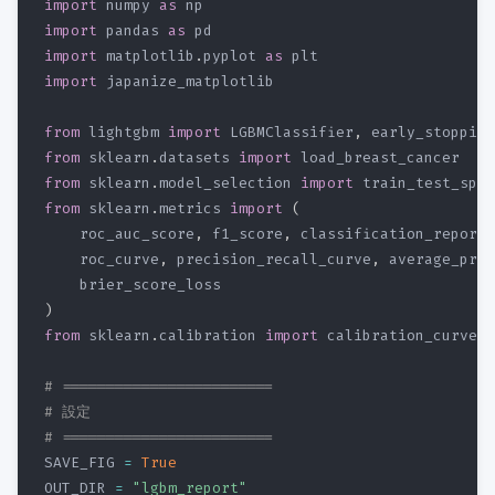
import
 numpy 
as
import
 pandas 
as
import
 matplotlib
.
pyplot 
as
import
 japanize_matplotlib 

from
 lightgbm 
import
 LGBMClassifier
,
 early_stopping
from
 sklearn
.
datasets 
import
from
 sklearn
.
model_selection 
import
from
 sklearn
.
metrics 
import
(
    roc_auc_score
,
 f1_score
,
 classification_report
,
    roc_curve
,
 precision_recall_curve
,
 average_prec
)
from
 sklearn
.
calibration 
import
 calibration_curve

# ========================
# 設定
# ========================
SAVE_FIG 
=
True
OUT_DIR 
=
"lgbm_report"