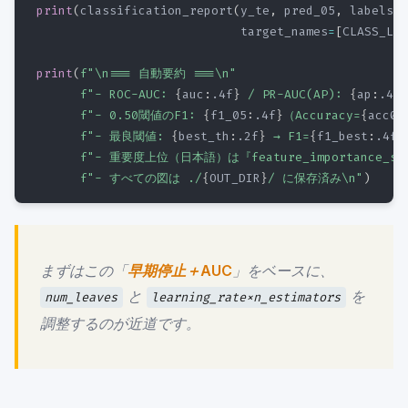
print
(
classification_report
(
y_te
,
 pred_05
,
 labels
=
[
                            target_names
=
[
CLASS_LAB
print
(
f"\n=== 自動要約 ===\n"
f"- ROC-AUC: 
{
auc
:
.4f
}
 / PR-AUC(AP): 
{
ap
:
.4f
}
f"- 0.50閾値のF1: 
{
f1_05
:
.4f
}
（Accuracy=
{
acc05
f"- 最良閾値: 
{
best_th
:
.2f
}
 → F1=
{
f1_best
:
.4f
}
f"- 重要度上位（日本語）は『feature_importance_spl
f"- すべての図は ./
{
OUT_DIR
}
/ に保存済み\n"
)
まずはこの「
早期停止＋AUC
」をベースに、
と
を
num_leaves
learning_rate×n_estimators
調整するのが近道です。