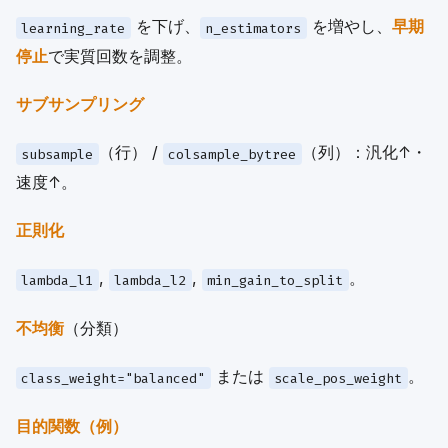
を下げ、
を増やし、
早期
learning_rate
n_estimators
停止
で実質回数を調整。
サブサンプリング
（行） /
（列）：汎化↑・
subsample
colsample_bytree
速度↑。
正則化
,
,
。
lambda_l1
lambda_l2
min_gain_to_split
不均衡
（分類）
または
。
class_weight="balanced"
scale_pos_weight
目的関数（例）