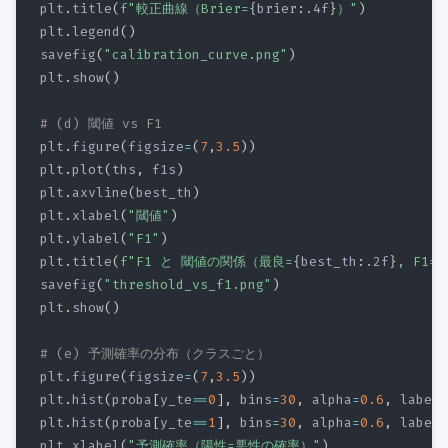
plt
.
title
(
f"較正曲線（Brier=
{
brier
:
.4f
}
）"
)
plt
.
legend
(
)
savefig
(
"calibration_curve.png"
)
plt
.
show
(
)
# (d) 閾値 vs F1
plt
.
figure
(
figsize
=
(
7
,
3.5
)
)
plt
.
plot
(
ths
,
 f1s
)
plt
.
axvline
(
best_th
)
plt
.
xlabel
(
"閾値"
)
plt
.
ylabel
(
"F1"
)
plt
.
title
(
f"F1 と 閾値の関係（最良=
{
best_th
:
.2f
}
, F1=
{
savefig
(
"threshold_vs_f1.png"
)
plt
.
show
(
)
# (e) 予測確率の分布（クラスごと）
plt
.
figure
(
figsize
=
(
7
,
3.5
)
)
plt
.
hist
(
proba
[
y_te
==
0
]
,
 bins
=
30
,
 alpha
=
0.6
,
 label
=
plt
.
hist
(
proba
[
y_te
==
1
]
,
 bins
=
30
,
 alpha
=
0.6
,
 label
=
plt
.
xlabel
(
"予測確率（陽性=悪性の確率）"
)