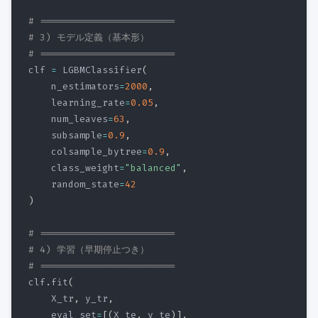
# ========================
# 3) モデル定義（基本形）
# ========================
clf 
=
 LGBMClassifier
(
    n_estimators
=
2000
,
    learning_rate
=
0.05
,
    num_leaves
=
63
,
    subsample
=
0.9
,
    colsample_bytree
=
0.9
,
    class_weight
=
"balanced"
,
    random_state
=
42
)
# ========================
# 4) 学習（早期停止つき）
# ========================
clf
.
fit
(
    X_tr
,
 y_tr
,
    eval_set
=
[
(
X_te
,
 y_te
)
]
,