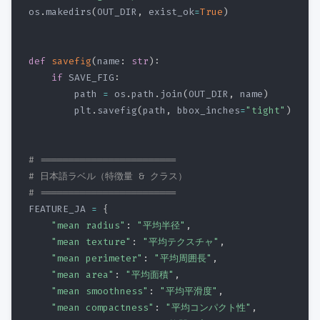
os
.
makedirs
(
OUT_DIR
,
 exist_ok
=
True
)
def
savefig
(
name
:
str
)
:
if
 SAVE_FIG
:
        path 
=
 os
.
path
.
join
(
OUT_DIR
,
 name
)
        plt
.
savefig
(
path
,
 bbox_inches
=
"tight"
)
# ========================
# 日本語ラベル（特徴量 & クラス）
# ========================
FEATURE_JA 
=
{
"mean radius"
:
"平均半径"
,
"mean texture"
:
"平均テクスチャ"
,
"mean perimeter"
:
"平均周囲長"
,
"mean area"
:
"平均面積"
,
"mean smoothness"
:
"平均平滑度"
,
"mean compactness"
:
"平均コンパクト性"
,