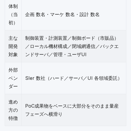
体制
（当
企画 数名・マーケ 数名・設計 数名
初）
主な
制御装置・計測装置／制御ボード（市販品）
開発
／ローカル機材構成／閉域網通信／バックエ
対象
ンドサーバ／管理・ユーザUI
外部
ベン
SIer 数社（ハード／サーバ／UI 各領域委託）
ダー
進め
PoC成果物をベースに大部分をそのまま量産
方の
フェーズへ横滑り
特徴