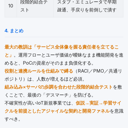
段階的結合テ
スタブ・エミュレータで早期
10
スト
疎通、手戻りを前倒しで潰す
4. まとめ
最大の教訓は「サービス全体像を握る責任者を立てるこ
と」
。運用フローとユーザ価値が曖昧なまま機能開発を進
めると、PoCの資産がそのまま負債化する。
役割と連携ルールを仕組みで縛る
（RACI／PMO／共通リ
ポジトリ）は、人数が増えるほど必須。
組み込み×サーバの歩調を合わせた段階的結合テスト
を敷
くことで、最後の「デスマーチ」を防げる。
不確実性が高いIoT新規事業では、
仮説→実証→学習サイ
クルを前提としたアジャイルな契約と開発ファネル
を意識
すべき。