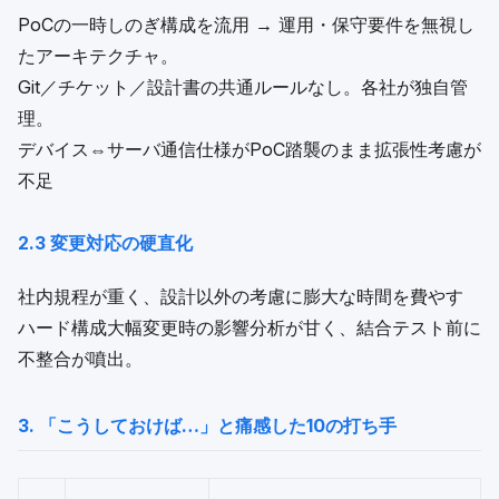
PoCの一時しのぎ構成を流用 → 運用・保守要件を無視し
たアーキテクチャ。
Git／チケット／設計書の共通ルールなし。各社が独自管
理。
デバイス⇔サーバ通信仕様がPoC踏襲のまま拡張性考慮が
不足
2.3 変更対応の硬直化
社内規程が重く、設計以外の考慮に膨大な時間を費やす
ハード構成大幅変更時の影響分析が甘く、結合テスト前に
不整合が噴出。
3. 「こうしておけば…」と痛感した10の打ち手