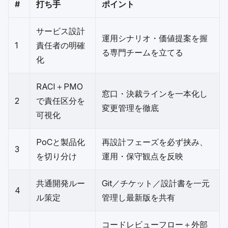
#
打ち手
ポイント
サービス設計
運用シナリオ・価値提案を握
1
責任者の明確
る専門チームを立てる
化
RACI＋PMO
窓口・決裁ラインを一本化し
2
で責任区分を
変更管理を徹底
可視化
PoCと製品化
再設計フェーズを必ず挟み、
3
を切り分け
運用・保守観点を反映
共通開発ルー
Git／チケット／設計書を一元
4
ル策定
管理し最新版を共有
コードレビューフロー＋外部