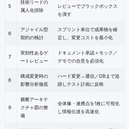
技術リードの
5
レビューでブラックボックス
属人化排除
を潰す
アジャイル型
スプリント単位で成果物を確
6
契約の検討
定し、変更コストを最小化
実効性あるゲ
ドキュメント承認＋モック／
7
ートレビュー
デモでの合意を必須化
構成変更時の
ハード変更→通信／DBまで追
8
影響分析徹底
跡しテスト計画に反映
横断アーキテ
全体像・連携点を1枚に可視化
9
クチャ図の整
し情報伝達を高速化
備