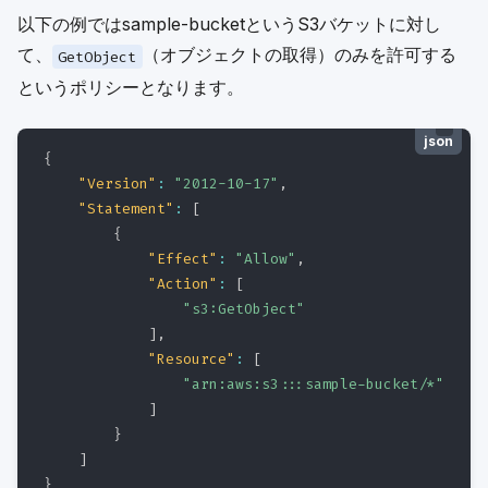
以下の例ではsample-bucketというS3バケットに対し
て、
（オブジェクトの取得）のみを許可する
GetObject
というポリシーとなります。
json
{
"Version"
:
"2012-10-17"
,
"Statement"
:
[
{
"Effect"
:
"Allow"
,
"Action"
:
[
"s3:GetObject"
]
,
"Resource"
:
[
"arn:aws:s3:::sample-bucket/*"
]
}
]
}